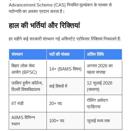
Advancement Scheme (CAS) नियमित मूल्यांकन के माध्यम से
पदोन्नति का अवसर प्रदान करता है।
हाल की भर्तियां और रिक्तियां
हर महीने कई सरकारी संस्थान नई असिस्टेंट प्रोफेसर रिक्तियां निकालते हैं:
संस्थान
पदों की संख्या
अंतिम तिथि
बिहार लोक सेवा
अगस्त 2026 का
14+ (BAMS विषय)
आयोग (BPSC)
पहला सप्ताह
ज़ाकिर हुसैन कॉलेज,
12 जुलाई 2026
कई विषयों में
दिल्ली विश्वविद्यालय
(समाप्त)
रोलिंग आवेदन
IIT मंडी
20+ पद
प्रक्रिया
AIIMS विभिन्न
100+ पद
जुलाई मध्य तक
स्थान