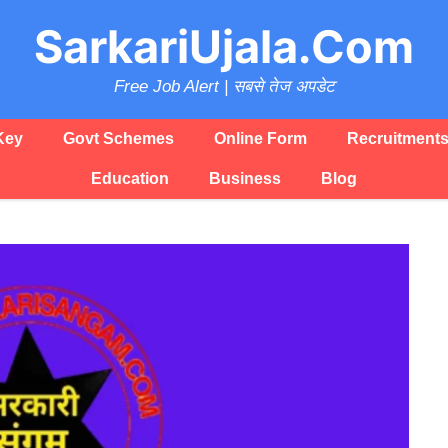
SarkariUjala.Com
Free Job Alert | सबसे तेज अपडेट
Key
Govt Schemes
Online Form
Recruitment
Education
Business
Blog