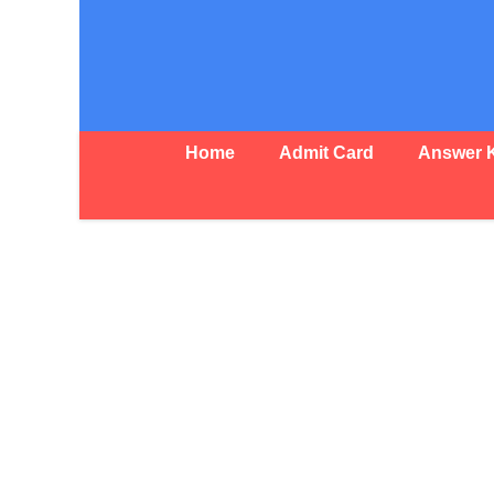
Skip
to
content
Home
Admit Card
Answer 