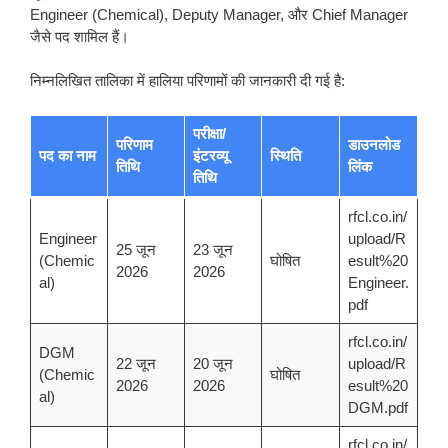
Engineer (Chemical), Deputy Manager, और Chief Manager
जैसे पद शामिल हैं।
निम्नलिखित तालिका में हालिया परिणामों की जानकारी दी गई है:
परीक्षा/
परिणाम
डाउनलोड
पद का नाम
इंटरव्यू
स्थिति
तिथि
लिंक
तिथि
rfcl.co.in/
Engineer
upload/R
25 जून
23 जून
(Chemic
घोषित
esult%20
2026
2026
al)
Engineer.
pdf
rfcl.co.in/
DGM
22 जून
20 जून
upload/R
(Chemic
घोषित
2026
2026
esult%20
al)
DGM.pdf
rfcl.co.in/